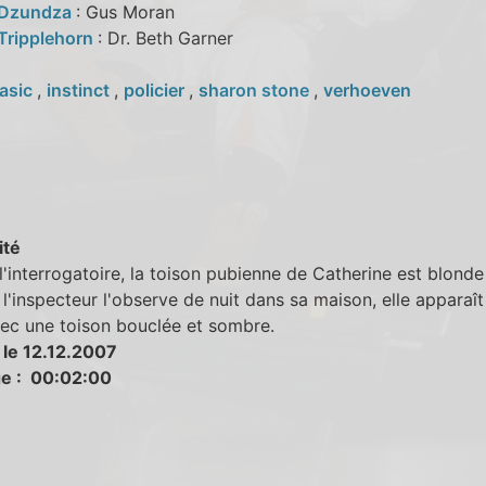
 Dzundza
: Gus Moran
Tripplehorn
: Dr. Beth Garner
asic
,
instinct
,
policier
,
sharon stone
,
verhoeven
ité
l'interrogatoire, la toison pubienne de Catherine est blonde 
l'inspecteur l'observe de nuit dans sa maison, elle apparaît
vec une toison bouclée et sombre.
 le 12.12.2007
e : 00:02:00