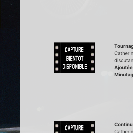
Tourna
Catherin
discutan
Ajoutée
Minutag
Continu
Catherin