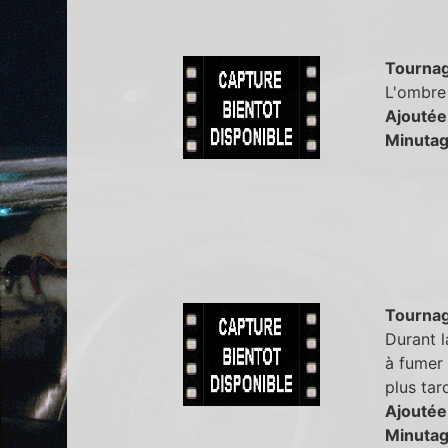
Tourna
L'ombre 
Ajoutée
Minutag
Tourna
Durant l
à fumer 
plus tar
Ajoutée
Minutag