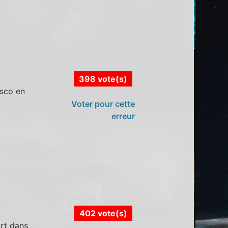
398 vote(s)
isco en
Voter pour cette
erreur
402 vote(s)
art dans