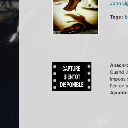
John L
Tags :
b
Anachr
Quand Jo
impossib
l'enregi
Ajoutée