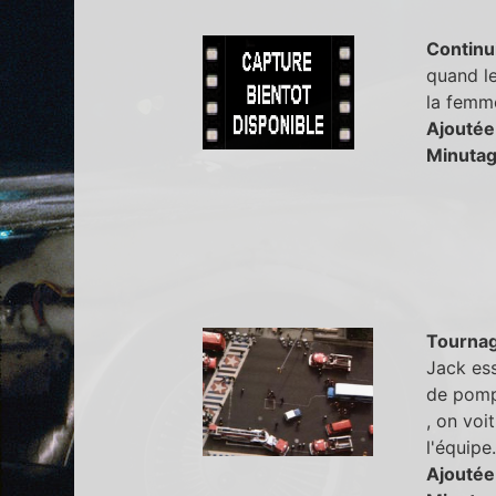
Continu
quand le
la femme
Ajoutée
Minutag
Tourna
Jack ess
de pompi
, on voi
l'équipe.
Ajoutée