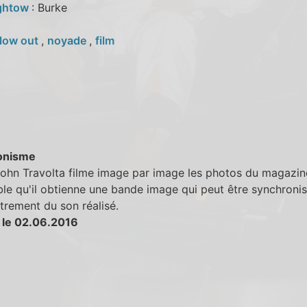
ightow
: Burke
low out
,
noyade
,
film
onisme
hn Travolta filme image par image les photos du magazine,
le qu'il obtienne une bande image qui peut être synchroni
strement du son réalisé.
 le 02.06.2016