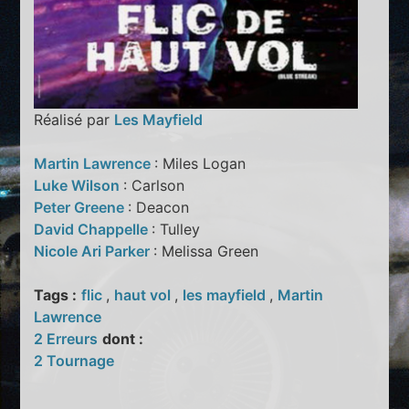
Réalisé par
Les Mayfield
Martin Lawrence
: Miles Logan
Luke Wilson
: Carlson
Peter Greene
: Deacon
David Chappelle
: Tulley
Nicole Ari Parker
: Melissa Green
Tags :
flic
,
haut vol
,
les mayfield
,
Martin
Lawrence
2 Erreurs
dont :
2 Tournage