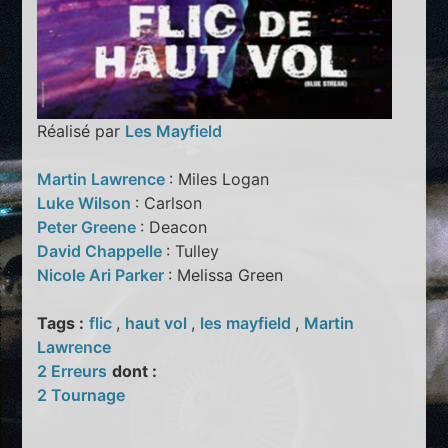
Réalisé par
Les Mayfield
Martin Lawrence
: Miles Logan
Luke Wilson
: Carlson
Peter Greene
: Deacon
David Chappelle
: Tulley
Nicole Ari Parker
: Melissa Green
Tags :
flic
,
haut vol
,
les mayfield
,
Martin
Lawrence
2 Erreurs
dont :
2 Tournage