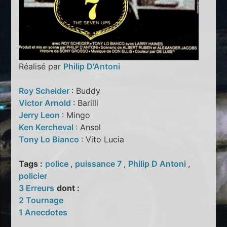
Réalisé par
Philip D'Antoni
Roy Scheider
: Buddy
Victor Arnold
: Barilli
Jerry Leon
: Mingo
Ken Kercheval
: Ansel
Tony Lo Bianco
: Vito Lucia
Tags :
police
,
puissance 7
,
Philip D Antoni
,
policier
3 Erreurs
dont :
2 Tournage
1 Anecdotes