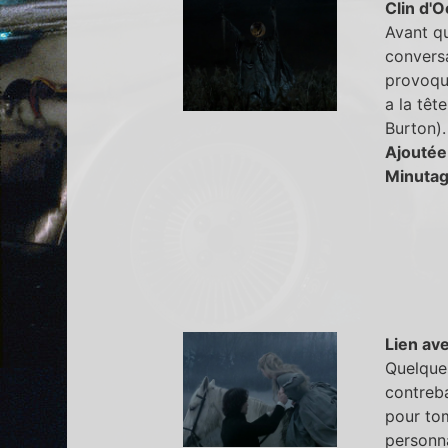
Clin d'O
Avant qu
conversa
provoque
a la têt
Burton).
Ajoutée
Minutag
Lien ave
Quelques
contreba
pour to
personn