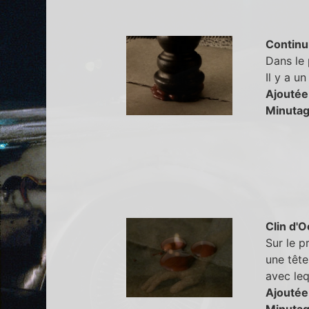
Continu
Dans le 
Il y a u
Ajoutée
Minutag
Clin d'O
Sur le p
une têt
avec leq
Ajoutée
Minutag