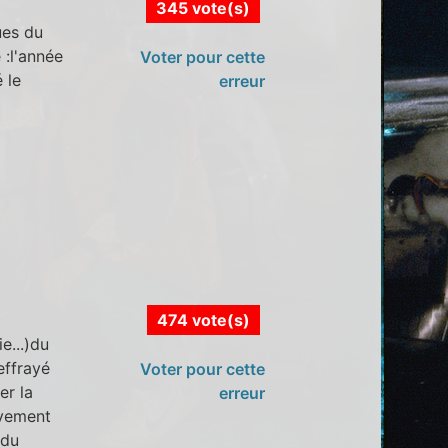
345 vote(s)
ues du
 :l'année
Voter pour cette
 le
erreur
474 vote(s)
e...)du
 effrayé
Voter pour cette
er la
erreur
tivement
 du