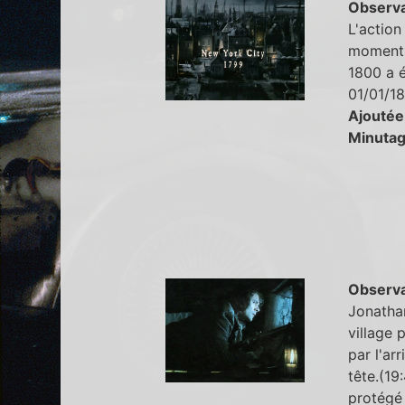
Observa
L'action
moment e
1800 a 
01/01/18
Ajoutée
Minutag
Observa
Jonathan
village p
par l'ar
tête.(19
protégé 