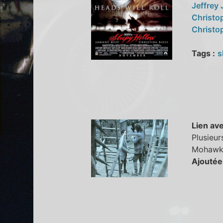
Jeffrey
Christo
Christo
Tags :
s
Lien ave
Plusieur
Mohawks
Ajoutée