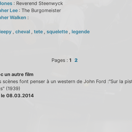
 Jones
: Reverend Steenwyck
pher Lee
: The Burgomeister
pher Walken
:
leepy
,
cheval
,
tete
,
squelette
,
legende
Pages :
1
2
c un autre film
s scènes font penser à un western de John Ford :"Sur la pis
" (1939)
 le 08.03.2014