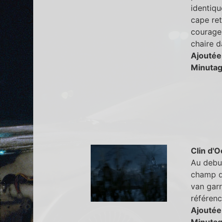
identiqu
cape re
courageu
chaire d
Ajoutée
Minutag
Clin d'O
Au debut
champ de
van garr
référenc
Ajoutée
Minutag