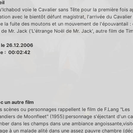
eil
'Ichabod voie le Cavalier sans Tête pour la première fois a
tion avec le bientôt défunt magistrat, l'arrivée du Cavalier
 la fuite des moutons et un mouvement de l'épouvantail : c
e de Mr. Jack ('L'étrange Noël de Mr. Jack', autre film de Ti
 le 26.12.2006
e : 00:02:42
c un autre film
 scènes ou personnages rappellent le film de F.Lang "Les
ndiers de Moonfleet" (1955):personnage s'éjectant d'un ca
mber dans les champs dans une ambiance angoissante,visit
age à un malade alité dans une assez pauvre chambre (déc