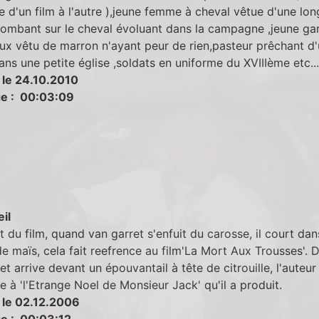
e d'un film à l'autre ),jeune femme à cheval vêtue d'une lo
tombant sur le cheval évoluant dans la campagne ,jeune ga
x vêtu de marron n'ayant peur de rien,pasteur prêchant d
ans une petite église ,soldats en uniforme du XVIIIème etc...
 le 24.10.2010
e : 00:03:09
eil
 du film, quand van garret s'enfuit du carosse, il court dan
 maïs, cela fait reefrence au film'La Mort Aux Trousses'. D
et arrive devant un épouvantail à tête de citrouille, l'auteur f
e à 'l'Etrange Noel de Monsieur Jack' qu'il a produit.
 le 02.12.2006
e : 00:03:12