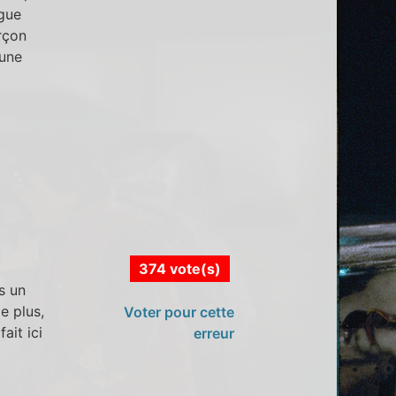
ngue
rçon
'une
374 vote(s)
s un
e plus,
Voter pour cette
ait ici
erreur