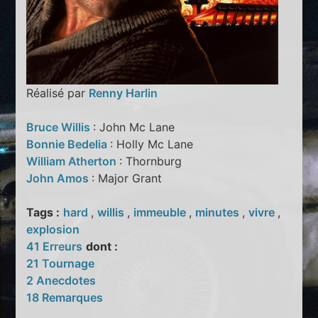
Réalisé par
Renny Harlin
Bruce Willis
: John Mc Lane
Bonnie Bedelia
: Holly Mc Lane
William Atherton
: Thornburg
John Amos
: Major Grant
Tags :
hard
,
willis
,
immeuble
,
minutes
,
vivre
,
explosion
41 Erreurs
dont :
21 Tournage
2 Anecdotes
18 Remarques