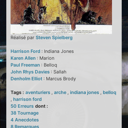
Réalisé par
Steven Spielberg
Harrison Ford
: Indiana Jones
Karen Allen
: Marion
Paul Freeman
: Belloq
John Rhys Davies
: Sallah
Denholm Elliot
: Marcus Brody
Tags :
aventuriers
,
arche
,
indiana jones
,
belloq
,
harrison ford
50 Erreurs
dont :
38 Tournage
4 Anecdotes
8 Remarques