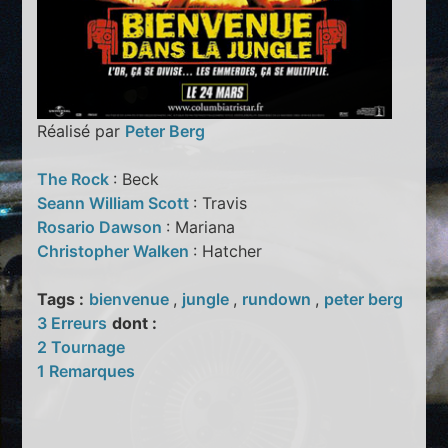
Réalisé par
Peter Berg
The Rock
: Beck
Seann William Scott
: Travis
Rosario Dawson
: Mariana
Christopher Walken
: Hatcher
Tags :
bienvenue
,
jungle
,
rundown
,
peter berg
3 Erreurs
dont :
2 Tournage
1 Remarques