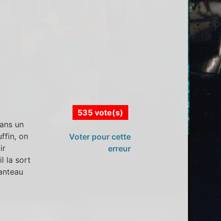
535 vote(s)
dans un
ffin, on
Voter pour cette
ir
erreur
l la sort
manteau