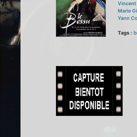
Vincent
Marie Gi
Yann Co
Tags :
b