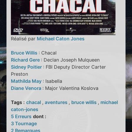
Réalisé par
Michael Caton Jones
Bruce Willis
: Chacal
Richard Gere
: Declan Joseph Mulqueen
Sidney Poitier
: FBI Deputy Director Carter
Preston
Mathilda May
: Isabella
Diane Venora
: Major Valentina Koslova
Tags :
chacal
,
aventures
,
bruce willis
,
michael
caton-jones
5 Erreurs
dont :
3 Tournage
2 Remarques