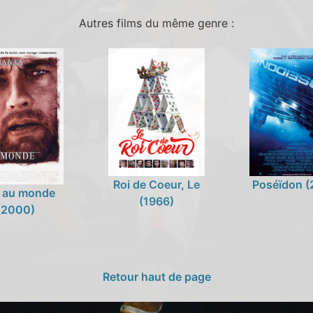
Autres films du même genre :
Roi de Coeur, Le
Poséïdon (
l au monde
(1966)
(2000)
Retour haut de page