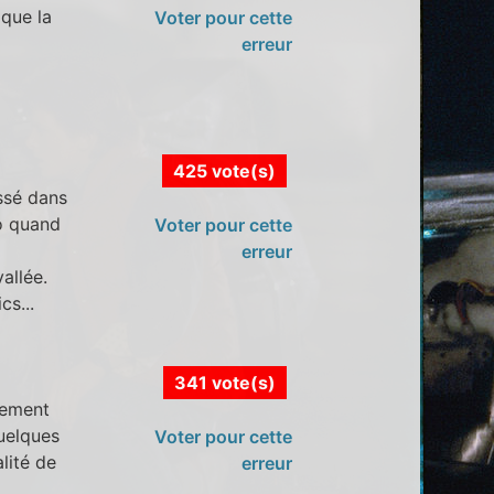
 que la
Voter pour cette
erreur
425 vote(s)
ssé dans
co quand
Voter pour cette
erreur
allée.
cs...
341 vote(s)
rement
Quelques
Voter pour cette
alité de
erreur