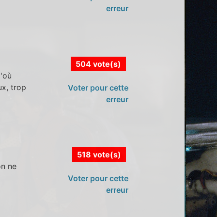
erreur
504 vote(s)
d'où
ux, trop
Voter pour cette
erreur
518 vote(s)
on ne
Voter pour cette
erreur