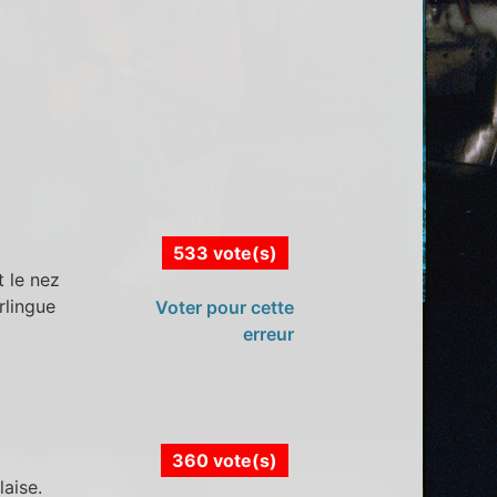
533 vote(s)
t le nez
arlingue
Voter pour cette
erreur
360 vote(s)
laise.