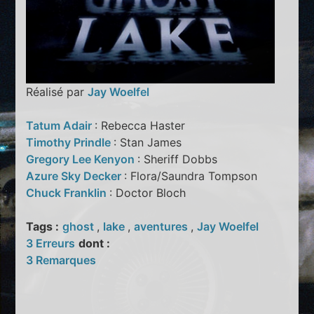
Réalisé par
Jay Woelfel
Tatum Adair
: Rebecca Haster
Timothy Prindle
: Stan James
Gregory Lee Kenyon
: Sheriff Dobbs
Azure Sky Decker
: Flora/Saundra Tompson
Chuck Franklin
: Doctor Bloch
Tags :
ghost
,
lake
,
aventures
,
Jay Woelfel
3 Erreurs
dont :
3 Remarques