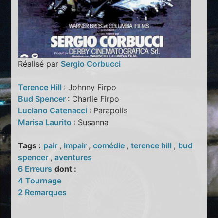
Réalisé par
Sergio Corbucci
Terence Hill
: Johnny Firpo
Bud Spencer
: Charlie Firpo
Luciano Catenacci
: Parapolis
Marisa Laurito
: Susanna
Tags :
pair
,
impair
,
comédie
,
terence hill
,
bud
spencer
,
aventures
6 Erreurs
dont :
4 Tournage
2 Remarques