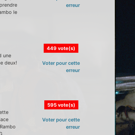
 prendre
erreur
Rambo le
449 vote(s)
d une
te deux!
Voter pour cette
erreur
595 vote(s)
ette
face
Voter pour cette
e Rambo
erreur
PG