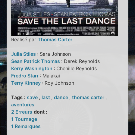
Réalisé par
Thomas Carter
Julia Stiles
: Sara Johnson
Sean Patrick Thomas
: Derek Reynolds
Kerry Washington
: Chenille Reynolds
Fredro Starr
: Malakai
Terry Kinney
: Roy Johnson
Tags :
save
,
last
,
dance
,
thomas carter
,
aventures
2 Erreurs
dont :
1 Tournage
1 Remarques