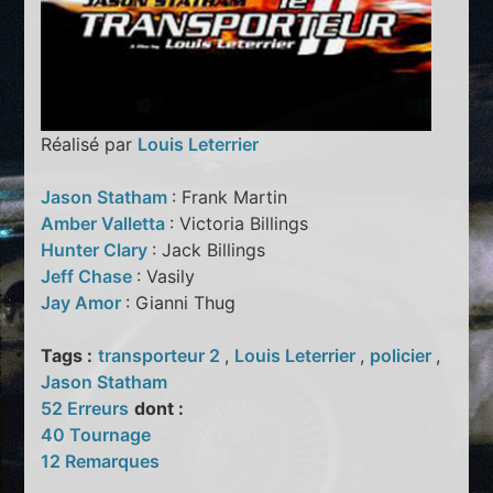
Réalisé par
Louis Leterrier
Jason Statham
: Frank Martin
Amber Valletta
: Victoria Billings
Hunter Clary
: Jack Billings
Jeff Chase
: Vasily
Jay Amor
: Gianni Thug
Tags :
transporteur 2
,
Louis Leterrier
,
policier
,
Jason Statham
52 Erreurs
dont :
40 Tournage
12 Remarques