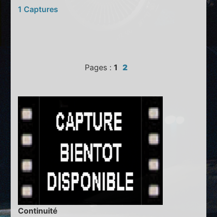
1 Captures
Pages :
1
2
Continuité