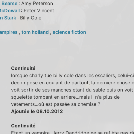
 Bearse
: Amy Peterson
McDowall
: Peter Vincent
n Stark
: Billy Cole
ampires
,
tom holland
,
science fiction
Continuité
lorsque charly tue billy cole dans les escaliers, celui-c
decompose en coulant de partout, la derniere chose q
voit sortir de ses manches etant du sable puis on voit
squelette tombant en arriere...mais il n'a plus de
vetements...où est passée sa chemise ?
Ajoutée le 08.10.2012
Continuité
Etant un vampire, Jerry Dandridge ne se reflète pas d