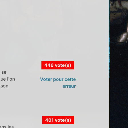
446 vote(s)
i se
ue l'on
Voter pour cette
 son
erreur
401 vote(s)
ans les