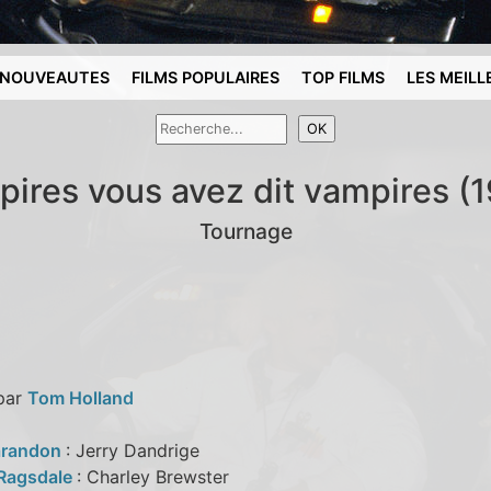
NOUVEAUTES
FILMS POPULAIRES
TOP FILMS
LES MEILL
ires vous avez dit vampires (
Tournage
 par
Tom Holland
arandon
: Jerry Dandrige
 Ragsdale
: Charley Brewster