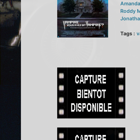
Amanda
Roddy 
Jonatha
Tags :
v