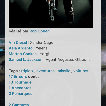
Réalisé par
Rob Cohen
Vin Diesel
: Xander Cage
Asia Argento
: Yelena
Marton Csokas
: Yorgi
Samuel L. Jackson
: Agent Augustus Gibbons
Tags :
triple x
,
aventures
,
missile
,
voitures
17 Erreurs
dont :
13 Tournage
1 Anecdotes
3 Remarques
2 Captures