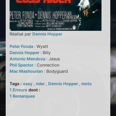
Réalisé par
Dennis Hopper
Peter Fonda
: Wyatt
Dennis Hopper
: Billy
Antonio Mendoza
: Jesus
Phil Spector
: Connection
Mac Mashourian
: Bodyguard
Tags :
easy
,
rider
,
Dennis Hopper
,
moto
1 Erreurs
dont :
1 Remarques