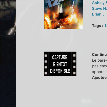
Ashley 
Steve H
Brian J.
Tags :
1
Continu
Le pare-
pas enco
apparais
Ajoutée