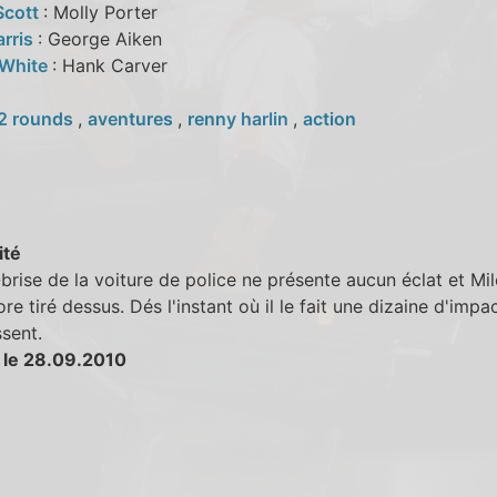
Scott
: Molly Porter
arris
: George Aiken
 White
: Hank Carver
2 rounds
,
aventures
,
renny harlin
,
action
ité
brise de la voiture de police ne présente aucun éclat et Mil
re tiré dessus. Dés l'instant où il le fait une dizaine d'impa
sent.
 le 28.09.2010