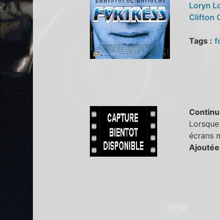
Loryn L
Clifton 
Tags :
f
Continu
Lorsque 
écrans m
Ajoutée