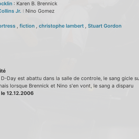
ocklin
: Karen B. Brennick
Collins Jr.
: Nino Gomez
ortress
,
fiction
,
christophe lambert
,
Stuart Gordon
ité
D-Day est abattu dans la salle de controle, le sang gicle su
ais lorsque Brennick et Nino s'en vont, le sang a disparu
 le 12.12.2006