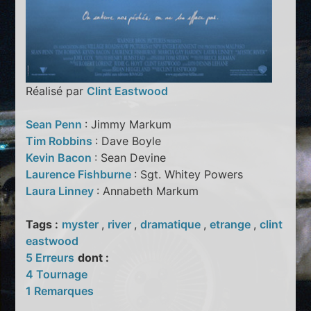
Réalisé par
Clint Eastwood
Sean Penn
: Jimmy Markum
Tim Robbins
: Dave Boyle
Kevin Bacon
: Sean Devine
Laurence Fishburne
: Sgt. Whitey Powers
Laura Linney
: Annabeth Markum
Tags :
myster
,
river
,
dramatique
,
etrange
,
clint
eastwood
5 Erreurs
dont :
4 Tournage
1 Remarques