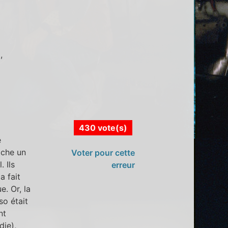
r
,
430 vote(s)
e
ache un
Voter pour cette
. Ils
erreur
a fait
e. Or, la
so était
nt
die),