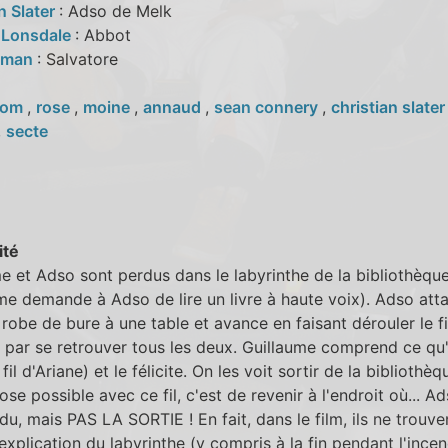
n Slater
: Adso de Melk
 Lonsdale
: Abbot
rlman
: Salvatore
nom
,
rose
,
moine
,
annaud
,
sean connery
,
christian slate
,
secte
ité
e et Adso sont perdus dans le labyrinthe de la bibliothèqu
me demande à Adso de lire un livre à haute voix). Adso att
a robe de bure à une table et avance en faisant dérouler le fil
t par se retrouver tous les deux. Guillaume comprend ce qu'
il d'Ariane) et le félicite. On les voit sortir de la bibliothèqu
ose possible avec ce fil, c'est de revenir à l'endroit où... Ad
du, mais PAS LA SORTIE ! En fait, dans le film, ils ne trouve
'explication du labyrinthe (y compris à la fin pendant l'incen