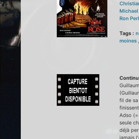
Christia
Michael
Ron Pe
Tags :
moines
Continu
Guillaum
(Guillau
fil de s
finissen
Adso (= f
seule ch
déjà per
jamais l