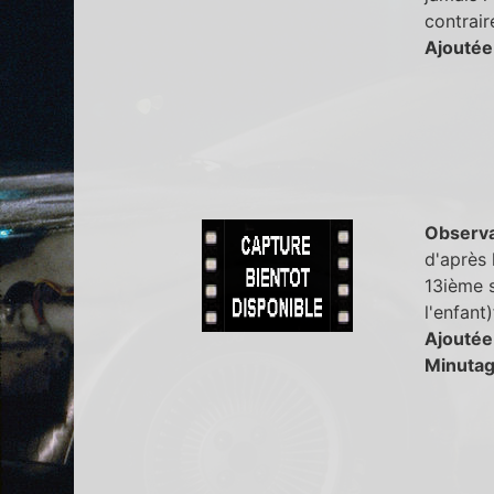
contraire
Ajoutée
Observa
d'après 
13ième s
l'enfant
Ajoutée
Minutag