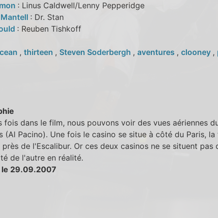
amon
: Linus Caldwell/Lenny Pepperidge
 Mantell
: Dr. Stan
Gould
: Reuben Tishkoff
cean
,
thirteen
,
Steven Soderbergh
,
aventures
,
clooney
,
phie
s fois dans le film, nous pouvons voir des vues aériennes d
 (Al Pacino). Une fois le casino se situe à côté du Paris, la 
 près de l'Escalibur. Or ces deux casinos ne se situent pas 
té de l'autre en réalité.
 le 29.09.2007