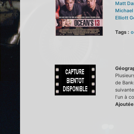
Matt D
Michael
Elliott 
Tags :
o
Géogra
Plusieur
de Banks
suivante
l'un à co
Ajoutée