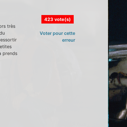
423 vote(s)
ors très
 du
Voter pour cette
ressortir
erreur
etites
a prends