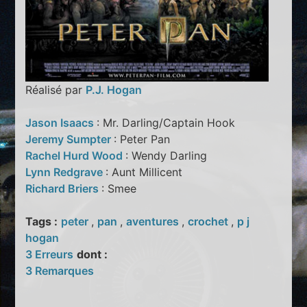
Réalisé par
P.J. Hogan
Jason Isaacs
: Mr. Darling/Captain Hook
Jeremy Sumpter
: Peter Pan
Rachel Hurd Wood
: Wendy Darling
Lynn Redgrave
: Aunt Millicent
Richard Briers
: Smee
Tags :
peter
,
pan
,
aventures
,
crochet
,
p j
hogan
3 Erreurs
dont :
3 Remarques