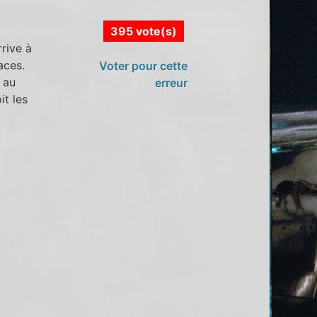
395 vote(s)
rrive à
aces.
Voter pour cette
 au
erreur
it les