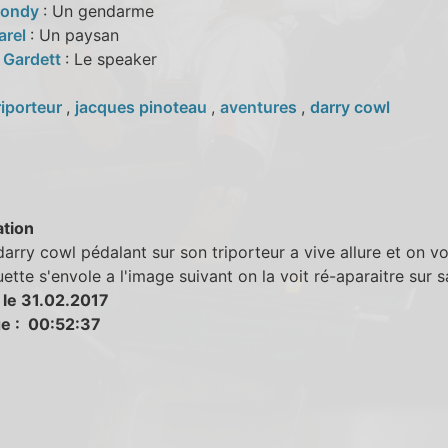
Mondy
: Un gendarme
arel
: Un paysan
 Gardett
: Le speaker
riporteur
,
jacques pinoteau
,
aventures
,
darry cowl
tion
darry cowl pédalant sur son triporteur a vive allure et on vo
ette s'envole a l'image suivant on la voit ré-aparaitre sur s
 le 31.02.2017
e : 00:52:37