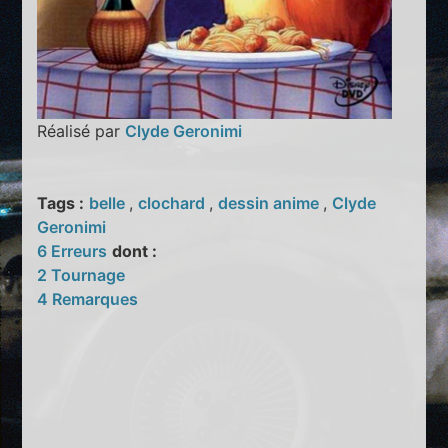
Réalisé par
Clyde Geronimi
Tags :
belle
,
clochard
,
dessin anime
,
Clyde
Geronimi
6 Erreurs
dont :
2 Tournage
4 Remarques