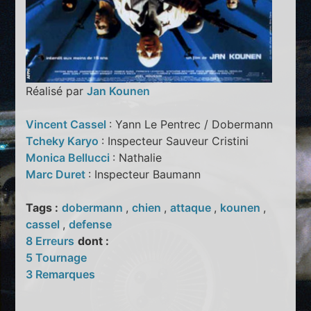
Réalisé par
Jan Kounen
Vincent Cassel
: Yann Le Pentrec / Dobermann
Tcheky Karyo
: Inspecteur Sauveur Cristini
Monica Bellucci
: Nathalie
Marc Duret
: Inspecteur Baumann
Tags :
dobermann
,
chien
,
attaque
,
kounen
,
cassel
,
defense
8 Erreurs
dont :
5 Tournage
3 Remarques