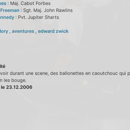
wes
: Maj. Cabot Forbes
 Freeman
: Sgt. Maj. John Rawlins
ennedy
: Pvt. Jupiter Sharts
lory
,
aventures
,
edward zwick
ité
voir durant une scene, des ballonettes en caoutchouc qui p
n les bouge.
 le 23.12.2006