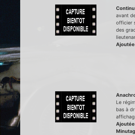
Continu
avant de
officier
des grad
lieutena
Ajoutée
Anachr
Le régim
bas à dr
affichag
Ajoutée
Minutag