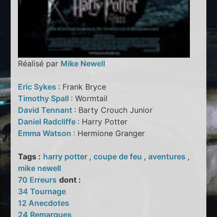
Réalisé par
Mike Newell
Eric Sykes
: Frank Bryce
Timothy Spall
: Wormtail
David Tennant
: Barty Crouch Junior
Daniel Radcliffe
: Harry Potter
Emma Watson
: Hermione Granger
Tags :
harry potter
,
coupe de feu
,
aventures
,
mike newell
70 Erreurs
dont :
34 Tournage
12 Anecdotes
24 Remarques