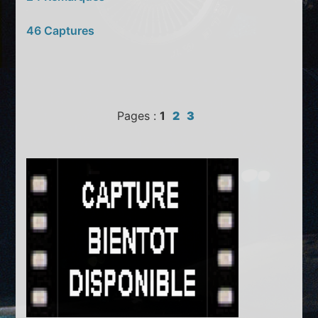
46 Captures
Pages :
1
2
3