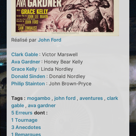
Réalisé par
John Ford
Clark Gable
: Victor Marswell
Ava Gardner
: Honey Bear Kelly
Grace Kelly
: Linda Nordley
Donald Sinden
: Donald Nordley
Philip Stainton
: John Brown-Pryce
Tags :
mogambo
,
john ford
,
aventures
,
clark
gable
,
ava gardner
5 Erreurs
dont :
1 Tournage
3 Anecdotes
1 Remarques