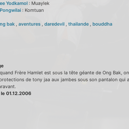
ee Yodkamol
: Muaylek
Pongwilai
: Komtuan
ng bak
,
aventures
,
daredevil
,
thailande
,
bouddha
ge
, quand Frère Hamlet est sous la tête géante de Ong Bak, o
 protections de tony jaa aux jambes sous son pantalon qui a
ravant.
 le 01.12.2006