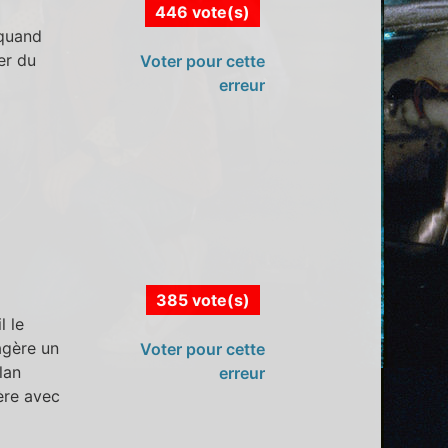
446 vote(s)
)quand
er du
Voter pour cette
erreur
385 vote(s)
l le
agère un
Voter pour cette
lan
erreur
ère avec