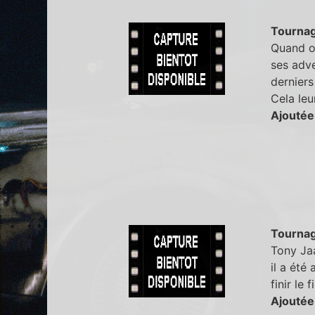
Tourna
Quand on
ses adve
derniers
Cela leu
Ajoutée
Tourna
Tony Jaa
il a été
finir le f
Ajoutée