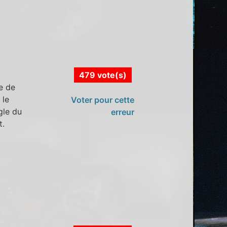
479 vote(s)
e de
 le
Voter pour cette
gle du
erreur
t.