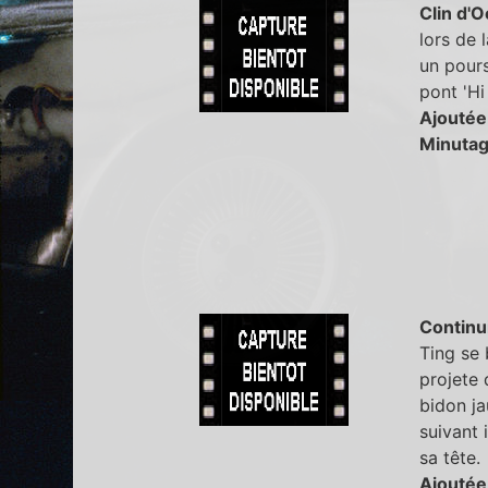
Clin d'O
lors de 
un pours
pont 'Hi
Ajoutée
Minutag
Continu
Ting se 
projete 
bidon ja
suivant 
sa tête.
Ajoutée