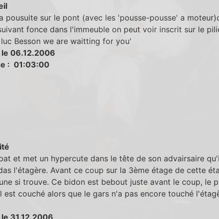
eil
la pousuite sur le pont (avec les 'pousse-pousse' a moteur
uivant fonce dans l'immeuble on peut voir inscrit sur le pili
 luc Besson we are waitting for you'
 le 06.12.2006
e : 01:03:00
ité
bat et met un hypercute dans le tête de son advairsaire qu'i
das l'étagère. Avant ce coup sur la 3ème étage de cette ét
une si trouve. Ce bidon est bebout juste avant le coup, le p
il est couché alors que le gars n'a pas encore touché l'étag
 le 31.12.2006