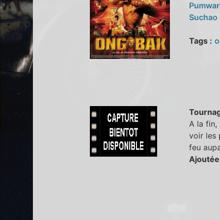
Pumwar
Suchao 
Tags :
o
Tourna
A la fin
voir les
feu aupa
Ajoutée