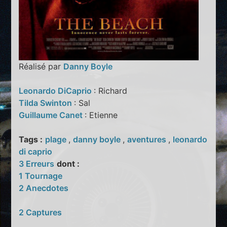
Réalisé par
Danny Boyle
Leonardo DiCaprio
: Richard
Tilda Swinton
: Sal
Guillaume Canet
: Etienne
Tags :
plage
,
danny boyle
,
aventures
,
leonardo
di caprio
3 Erreurs
dont :
1 Tournage
2 Anecdotes
2 Captures