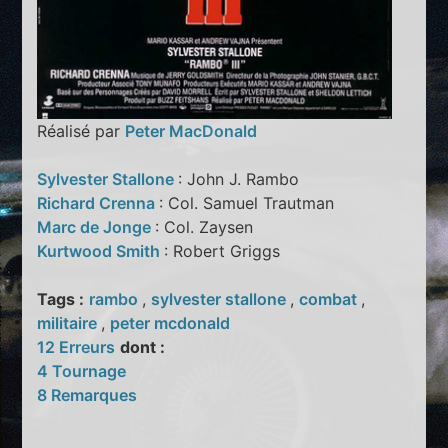
Réalisé par
Peter MacDonald
Sylvester Stallone
: John J. Rambo
Richard Crenna
: Col. Samuel Trautman
Marc de Jonge
: Col. Zaysen
Kurtwood Smith
: Robert Griggs
Tags :
rambo
,
sylvester stallone
,
combat
,
militaire
,
peter mcdonald
12 Erreurs
dont :
4 Tournage
8 Remarques