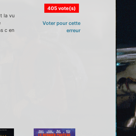
405 vote(s)
t la vu
e
Voter pour cette
as c en
erreur