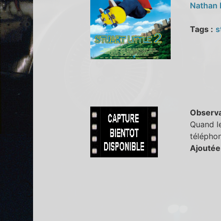
Nathan
Tags :
s
Observa
Quand le
téléphon
Ajoutée