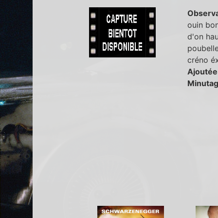
Observa
ouin bon
d'on ha
poubelle
créno é
Ajoutée
Minutag