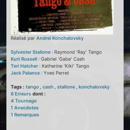
Réalisé par
Andrei Konchalovsky
Sylvester Stallone
: Raymond 'Ray' Tango
Kurt Russell
: Gabriel 'Gabe' Cash
Teri Hatcher
: Katherine 'Kiki' Tango
Jack Palance
: Yves Perret
Tags :
tango
,
cash
,
stallone
,
konchalovsky
6 Erreurs
dont :
4 Tournage
1 Anecdotes
1 Remarques