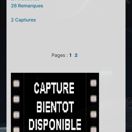
26 Remarques
2 Captures
Pages :
1
2