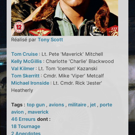
Réalisé par
Tony Scott
Tom Cruise
: Lt. Pete 'Maverick' Mitchell
Kelly McGillis
: Charlotte 'Charlie' Blackwood
Val Kilmer
: Lt. Tom 'Iceman' Kazanski
Tom Skerritt
: Cmdr. Mike 'Viper' Metcalf
Michael Ironside
: Lt. Cmdr. Rick 'Jester'
Heatherly
Tags :
top gun
,
avions
,
militaire
,
jet
,
porte
avion
,
maverick
46 Erreurs
dont :
18 Tournage
2 Anecdotes