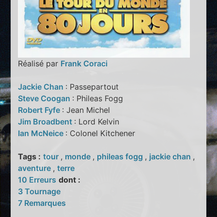
Réalisé par
Frank Coraci
Jackie Chan
: Passepartout
Steve Coogan
: Phileas Fogg
Robert Fyfe
: Jean Michel
Jim Broadbent
: Lord Kelvin
Ian McNeice
: Colonel Kitchener
Tags :
tour
,
monde
,
phileas fogg
,
jackie chan
,
aventure
,
terre
10 Erreurs
dont :
3 Tournage
7 Remarques