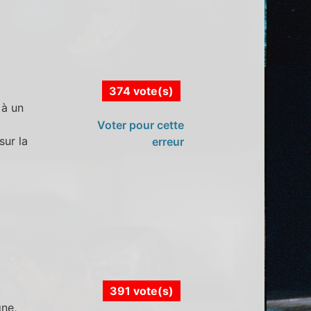
374 vote(s)
 à un
Voter pour cette
sur la
erreur
391 vote(s)
gne,