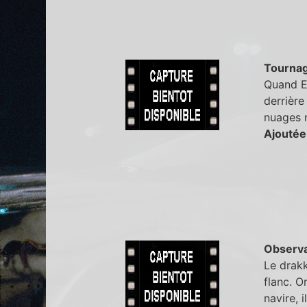
Tourna
Quand Er
derrière
nuages 
Ajoutée
Observa
Le drakk
flanc. O
navire, 