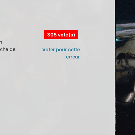
305 vote(s)
n
uche de
Voter pour cette
erreur