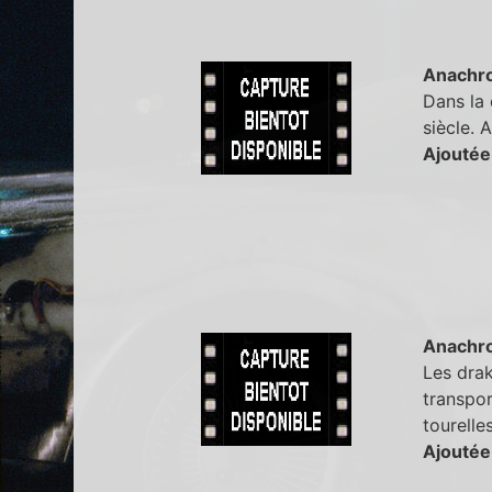
Anachr
Dans la 
siècle. 
Ajoutée
Anachr
Les drak
transpor
tourelle
Ajoutée