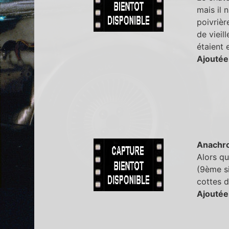
mais il 
poivrièr
de vieil
étaient 
Ajoutée
Anachr
Alors q
(9ème si
cottes d
Ajoutée