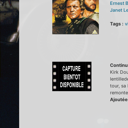
Ernest 
Janet L
Tags :
v
Continu
Kirk Dou
lentille
tour, sa
remonte d
Ajoutée