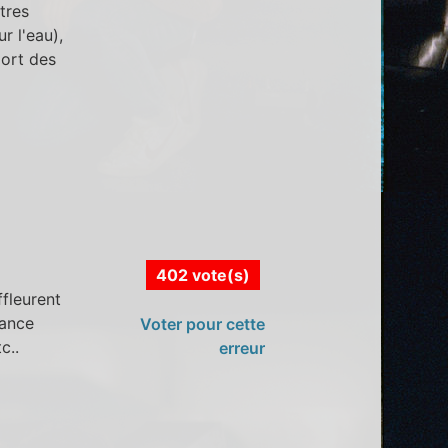
tres
r l'eau),
port des
402 vote(s)
ffleurent
lance
Voter pour cette
c..
erreur