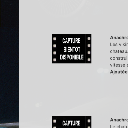
Anachr
Les viki
chateau.
construi
vitesse e
Ajoutée
Anachr
Le chate