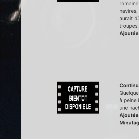
romaines
navires.
aurait d
troupes,
Ajoutée
Continu
Quelques
à peine 
une hach
Ajoutée
Minutag