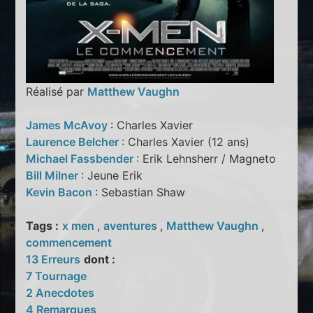
Réalisé par
Matthew Vaughn
James McAvoy
: Charles Xavier
Laurence Belcher
: Charles Xavier (12 ans)
Michael Fassbender
: Erik Lehnsherr / Magneto
Bill Milner
: Jeune Erik
Kevin Bacon
: Sebastian Shaw
Tags :
x men
,
aventures
,
Matthew Vaughn
,
commencement
13 Erreurs
dont :
7 Tournage
2 Anecdotes
4 Remarques