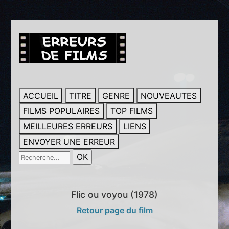
ACCUEIL
TITRE
GENRE
NOUVEAUTES
FILMS POPULAIRES
TOP FILMS
MEILLEURES ERREURS
LIENS
ENVOYER UNE ERREUR
Flic ou voyou (1978)
Retour page du film