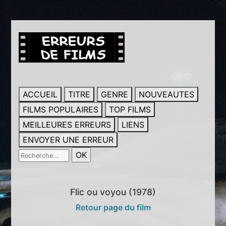
ACCUEIL
TITRE
GENRE
NOUVEAUTES
FILMS POPULAIRES
TOP FILMS
MEILLEURES ERREURS
LIENS
ENVOYER UNE ERREUR
Flic ou voyou (1978)
Retour page du film