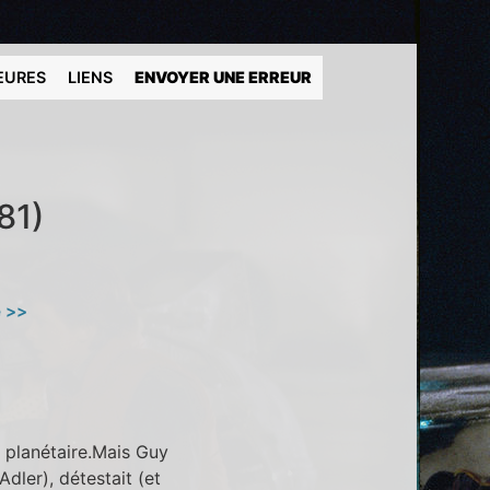
EURES
LIENS
ENVOYER UNE ERREUR
81)
e >>
 planétaire.Mais Guy
dler), détestait (et