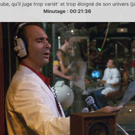
be, qu'il juge trop variét' et trop éloigné de son univers (j
Minutage : 00:21:36