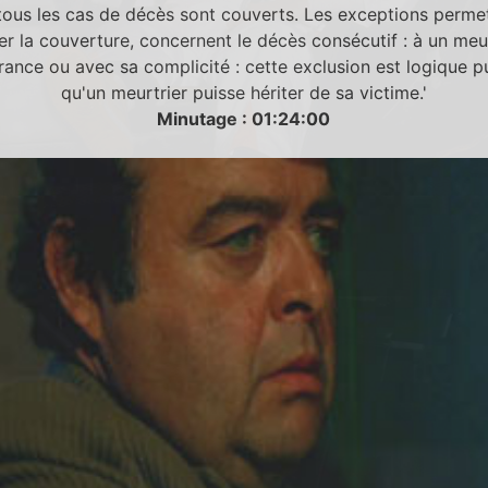
, tous les cas de décès sont couverts. Les exceptions permet
ter la couverture, concernent le décès consécutif : à un me
urance ou avec sa complicité : cette exclusion est logique pu
qu'un meurtrier puisse hériter de sa victime.'
Minutage : 01:24:00