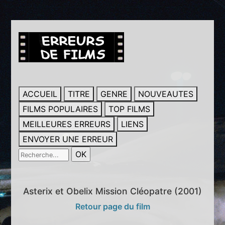
ACCUEIL
TITRE
GENRE
NOUVEAUTES
FILMS POPULAIRES
TOP FILMS
MEILLEURES ERREURS
LIENS
ENVOYER UNE ERREUR
Asterix et Obelix Mission Cléopatre (2001)
Retour page du film