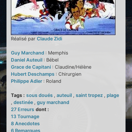
Réalisé par
Claude Zidi
Guy Marchand
: Memphis
Daniel Auteuil
: Bébel
Grace de Capitani
: Claudine/Hélène
Hubert Deschamps
: Chirurgien
Philippe Adler
: Roland
Tags :
sous doués
,
auteuil
,
saint tropez
,
plage
,
destinée
,
guy marchand
27 Erreurs
dont :
13 Tournage
8 Anecdotes
6 Remarques