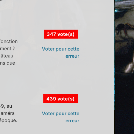
347 vote(s)
fonction
ement à
Voter pour cette
 gâteau
erreur
ans que
439 vote(s)
49, au
 caméra
Voter pour cette
 époque.
erreur