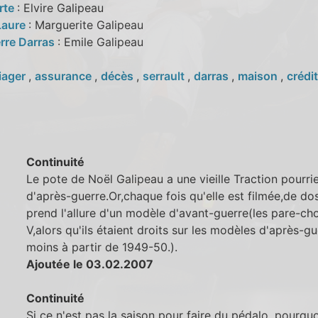
rte
: Elvire Galipeau
Laure
: Marguerite Galipeau
erre Darras
: Emile Galipeau
iager
,
assurance
,
décès
,
serrault
,
darras
,
maison
,
crédit
Continuité
Le pote de Noël Galipeau a une vieille Traction pourri
d'après-guerre.Or,chaque fois qu'elle est filmée,de dos
prend l'allure d'un modèle d'avant-guerre(les pare-ch
V,alors qu'ils étaient droits sur les modèles d'après-g
moins à partir de 1949-50.).
Ajoutée le 03.02.2007
Continuité
Si ce n'est pas la saison pour faire du pédalo, pourquo