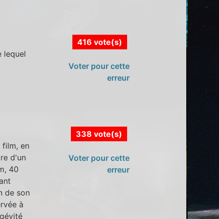
416 vote(s)
 lequel
Voter pour cette
erreur
338 vote(s)
 film, en
tre d'un
Voter pour cette
m, 40
erreur
tant
on de son
ervée à
ngévité