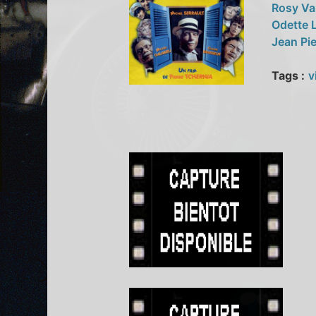
Rosy Va
Odette 
Jean Pi
Tags :
v