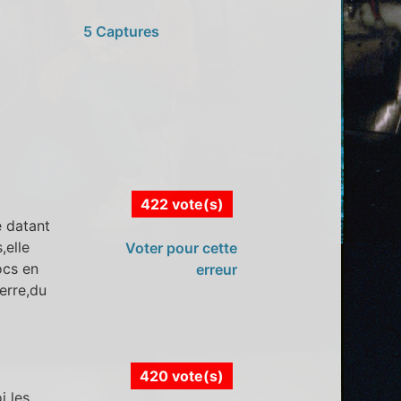
5 Captures
422 vote(s)
e datant
,elle
Voter pour cette
ocs en
erreur
uerre,du
420 vote(s)
i les