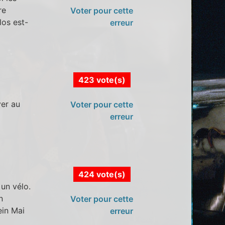
re
Voter pour cette
los est-
erreur
423 vote(s)
ver au
Voter pour cette
erreur
424 vote(s)
 un vélo.
n
Voter pour cette
ein Mai
erreur