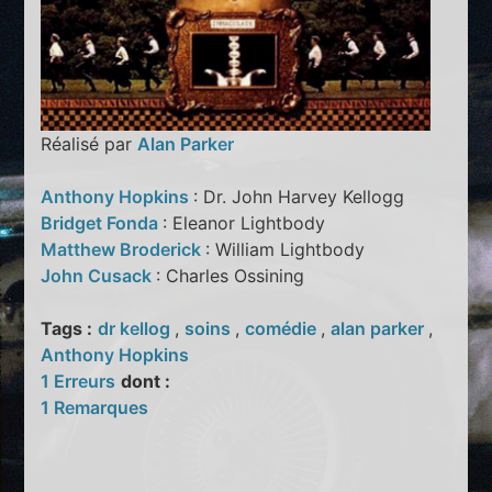
Réalisé par
Alan Parker
Anthony Hopkins
: Dr. John Harvey Kellogg
Bridget Fonda
: Eleanor Lightbody
Matthew Broderick
: William Lightbody
John Cusack
: Charles Ossining
Tags :
dr kellog
,
soins
,
comédie
,
alan parker
,
Anthony Hopkins
1 Erreurs
dont :
1 Remarques