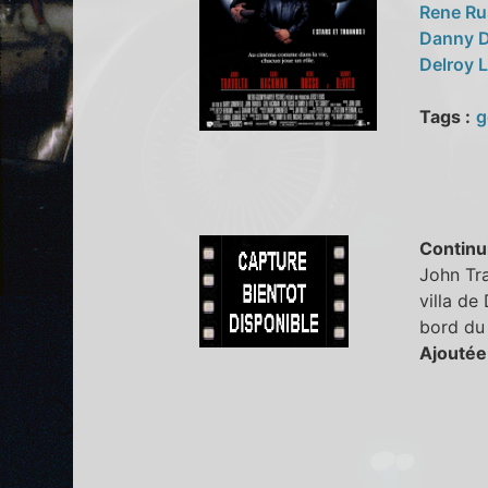
Rene R
Danny 
Delroy 
Tags :
g
Continu
John Tra
villa de
bord du 
Ajoutée