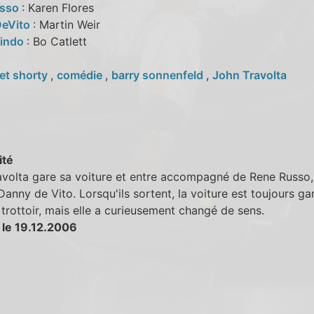
usso
: Karen Flores
DeVito
: Martin Weir
Lindo
: Bo Catlett
et shorty
,
comédie
,
barry sonnenfeld
,
John Travolta
ité
volta gare sa voiture et entre accompagné de Rene Russo,
 Danny de Vito. Lorsqu'ils sortent, la voiture est toujours ga
trottoir, mais elle a curieusement changé de sens.
 le 19.12.2006